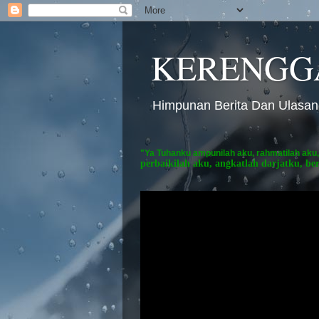
KERENGG
Himpunan Berita Dan Ulasan
"Ya Tuhanku ampunilah aku, rahmatilah aku,
perbaikilah aku, angkatlah darjatku, be