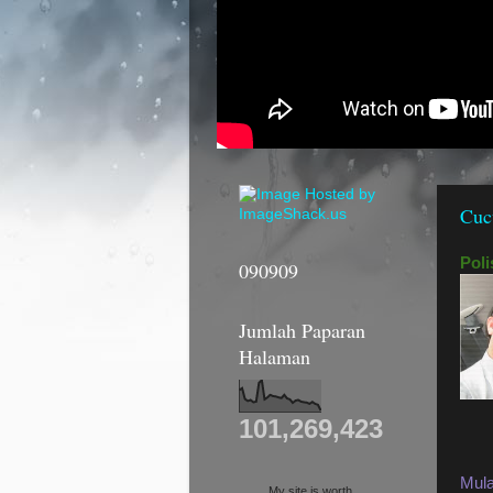
Cuc
Pol
090909
Jumlah Paparan
Halaman
101,269,423
Mul
My site is worth