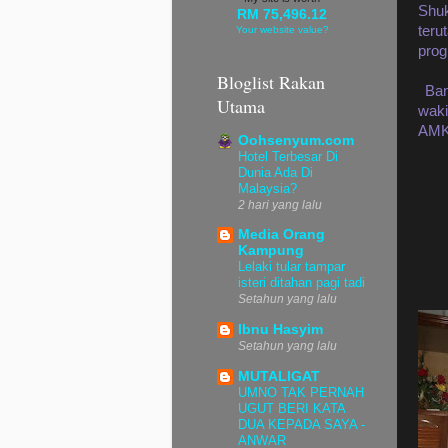
Shuk
RM 75,496.12
teru
Your website value?
prog
Bloglist Rakan
Bany
Utama
waki
AMK 
Oohsenyum.com
Hotel Terbesar Di
Dunia Ada Di
Malaysia?
2 hari yang lalu
Media Orang
Kampung
Lelaki tular tampar
isteri ditahan pagi tadi
Setahun yang lalu
Ibnu Hasyim
Setahun yang lalu
MUTALIGAT
UMNO TAK PERNAH
UGUT BERI KATA
DUA KEPADA SAYA -
ANWAR