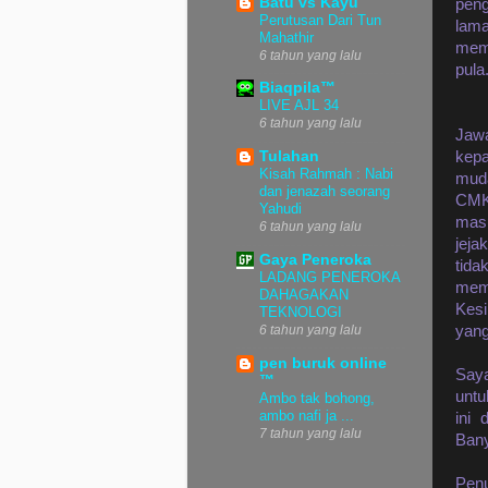
Batu vs Kayu
peng
Perutusan Dari Tun
lama
Mahathir
meml
6 tahun yang lalu
pula
Biaqpila™
LIVE AJL 34
6 tahun yang lalu
Jaw
Tulahan
kep
Kisah Rahmah : Nabi
mu
dan jenazah seorang
CMK
Yahudi
mas
6 tahun yang lalu
jeja
Gaya Peneroka
tid
LADANG PENEROKA
memi
DAHAGAKAN
Kesi
TEKNOLOGI
6 tahun yang lalu
yang
pen buruk online
Saya
™
untu
Ambo tak bohong,
ambo nafi ja ...
ini
7 tahun yang lalu
Bany
Penu