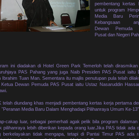
pembentang kertas k
untuk program Himp
Media Baru Perin
Kebangsaan anj
Dewan Pemuda 
Pusat dan Negeri Pah
ram ini diadakan di Hotel Green Park Temerloh telah dirasmikan
ruhjaya PAS Pahang yang juga Naib Presiden PAS Pusat iaitu 
 Ibrahim Tuan Man. Sementara itu majlis penutupan pula telah dila
h Ketua Dewan Pemuda PAS Pusat iaitu Ustaz Nasaruddin Hassan
awi.
telah diundang khas menjadi pembentang kertas kerja pertama d
k "Peranan Media Baru Dalam Menghadapi Pilihanraya Umum Ke-13"
p-cakap luar, sebagai pemerhati agak pelik bila program dalama
k pilihanraya lebih diberikan kepada orang luar.Jika PAS tidak ada 
 berkelayakan tidak mengapa, tetapi di Pantai Timur PAS ada 