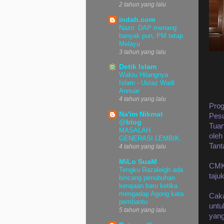
2 tahun yang lalu
indah.com
Nazri: DAP menang
banyak pun, PM tetap
Melayu
3 tahun yang lalu
Detik Islam
Waktu Hilangnya
Islam - Ustaz Wadi
Annuar
4 tahun yang lalu
Prog
Na'im Nikmat
Pesu
@blog
Tuan
MASALAH
ole
GENERASI LEMBIK.
Tant
4 tahun yang lalu
MiLo SuaM
CMK 
Tengku Razaleigh ada
taju
bincang penubuhan
kerajaan baru ketika
mengadap Agong kata
Caka
pembantu
untu
5 tahun yang lalu
yang