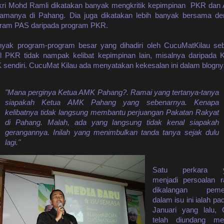
ri Mohd Ramli dikatakan banyak mengkritik kepimpinan PKR da
tamanya di Pahang. Dia juga dikatakan lebih banyak bersama d
ram PAS daripada program PKR.
ak program-program besar yang dihadiri oleh CucuMatKilau se
l PKR tidak nampak kelibat kepimpinan lain, misalnya daripada 
sendiri. CucuMat Kilau ada menyatakan kekesalan ini dalam blogny
"Mana perginya Ketua AMK Pahang?. Ramai yang tertanya-tanya
siapakah Ketua AMK Pahang yang sebenarnya. Kenapa
kelibatnya tidak langsung membantu perjuangan Pakatan Rakyat
di Pahang. Malah, ada yang langsung tidak kenal siapakah
gerangannya. Inilah yang menimbulkan tanda tanya sejak dulu
lagi."
Satu perkara y
menjadi persoalan r
dikalangan pemer
dalam isu ini ialah pa
Januari yang lalu,
telah diundang men