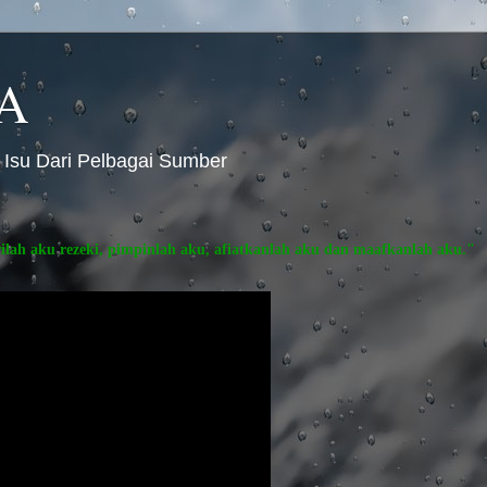
A
 Isu Dari Pelbagai Sumber
rilah aku rezeki, pimpinlah aku, afiatkanlah aku dan maafkanlah aku."