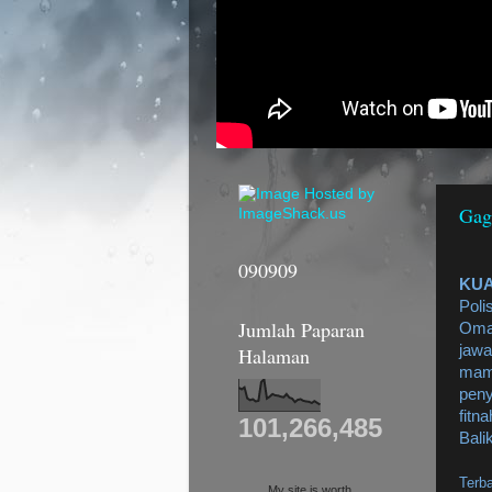
Gag
090909
KU
Poli
Jumlah Paparan
Oma
jaw
Halaman
ma
pen
fitn
101,266,485
Bali
Terba
My site is worth