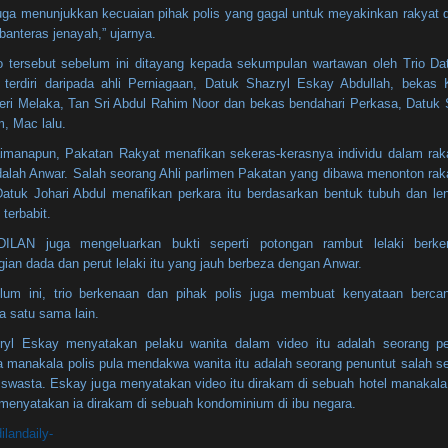
 juga menunjukkan kecuaian pihak polis yang gagal untuk meyakinkan rakyat 
anteras jenayah,” ujarnya.
o tersebut sebelum ini ditayang kepada sekumpulan wartawan oleh Trio Da
 terdiri daripada ahli Perniagaan, Datuk Shazryl Eskay Abdullah, bekas 
eri Melaka, Tan Sri Abdul Rahim Noor dan bekas bendahari Perkasa, Datuk 
, Mac lalu.
imanapun, Pakatan Rakyat menafikan sekeras-kerasnya individu dalam ra
adalah Anwar. Salah seorang Ahli parlimen Pakatan yang dibawa menonton ra
 Datuk Johari Abdul menafikan perkara itu berdasarkan bentuk tubuh dan le
i terbabit.
ILAN juga mengeluarkan bukti seperti potongan rambut lelaki berke
ian dada dan perut lelaki itu yang jauh berbeza dengan Anwar.
lum ini, trio berkenaan dan pihak polis juga membuat kenyataan berca
a satu sama lain.
ryl Eskay menyatakan pelaku wanita dalam video itu adalah seorang pe
a manakala polis pula mendakwa wanita itu adalah seorang penuntut salah s
j swasta. Eskay juga menyatakan video itu dirakam di sebuah hotel manakala 
 menyatakan ia dirakam di sebuah kondominium di ibu negara.
ilandaily-