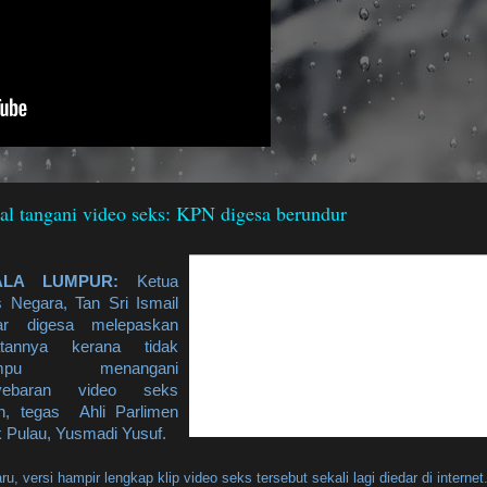
al tangani video seks: KPN digesa berundur
ALA LUMPUR:
Ketua
s Negara, Tan Sri Ismail
r digesa melepaskan
atannya kerana tidak
mpu menangani
yebaran video seks
ah, tegas Ahli Parlimen
k Pulau, Yusmadi Yusuf.
ru, versi hampir lengkap klip video seks tersebut sekali lagi diedar di internet