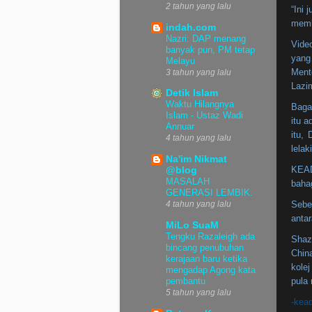
2 tahun yang lalu
“Ini
memb
indah.com
Nazri: DAP menang
Vide
banyak pun, PM tetap
yang
Melayu
Ment
3 tahun yang lalu
Lazim
Detik Islam
Waktu Hilangnya
Baga
Islam - Ustaz Wadi
itu 
Annuar
itu,
4 tahun yang lalu
lelak
Na'im Nikmat
KEAD
@blog
MASALAH
bahag
GENERASI LEMBIK.
Sebe
4 tahun yang lalu
antar
MiLo SuaM
Tengku Razaleigh ada
Shaz
bincang penubuhan
Chin
kerajaan baru ketika
kole
mengadap Agong kata
pula
pembantu
5 tahun yang lalu
-kead