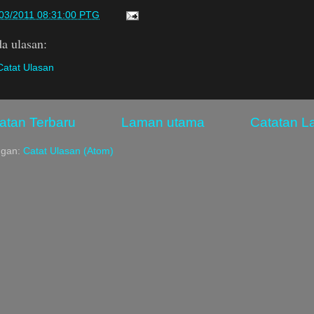
/03/2011 08:31:00 PTG
a ulasan:
Catat Ulasan
atan Terbaru
Laman utama
Catatan 
ggan:
Catat Ulasan (Atom)