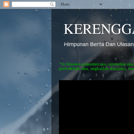
KERENGG
Himpunan Berita Dan Ulasan
"Ya Tuhanku ampunilah aku, rahmatilah aku,
perbaikilah aku, angkatlah darjatku, be