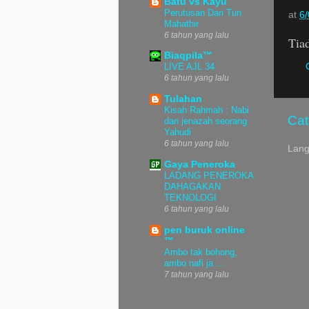
Batu vs Kayu
Perutusan Dari Tun
at
6
Mahathir
6 tahun yang lalu
Tiad
Biaqpila™
LIVE AJL 34
6 tahun yang lalu
Tulahan
Kisah Rahmah : Nabi
Cat
dan jenazah seorang
Yahudi
6 tahun yang lalu
Lan
Gaya Peneroka
LADANG PENEROKA
DAHAGAKAN
TEKNOLOGI
6 tahun yang lalu
pen buruk online
™
Ambo tak bohong,
ambo nafi ja ...
7 tahun yang lalu