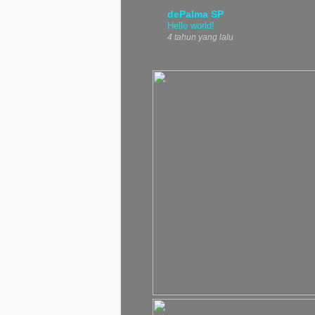
dePalma SP
Hello world!
4 tahun yang lalu