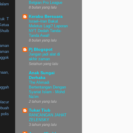
Belgian Pro League
dalam
8 bulan yang lalu
Kerabu Bersuara
tuk T
Israel–Iran Bakal
Ketua
Meletus Lagi? Laporan
Shuib
NYT Dedah Tanda-
Tanda Awal!
8 bulan yang lalu
kaman
Pj Blogspot
kaman
Jangan jadi alat di
nggok
akhir zaman
Setahun yang lalu
naan,
Anak Sungai
Derhaka
The Ahmadi
nggah
Bertentangan Dengan
Syariat Islam - Mohd
Na’im
2 tahun yang lalu
lacur
ebuah
Tukar Tiub
polis
RANCANGAN JAHAT
ZELENSKY
3 tahun yang lalu