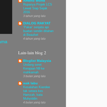
Ameno World
Rupanya Projek LCS
Lewat Siap Sejak
2016.
3 tahun yang lalu
DIALOG RAKYAT
‘Pakar’ senjata api
buatan sendiri ditahan
di Beaufort
4 tahun yang lalu
Lama
Lain-lain blog 2
Bloglist Malaysia
Undang seret
Kerajaan N9 ke
mahkamah
3 bulan yang lalu
wak labu
Kesalahan Kiandee
tak setara kes
Hamzah, kata
Muhyiddin
4 bulan yang lalu