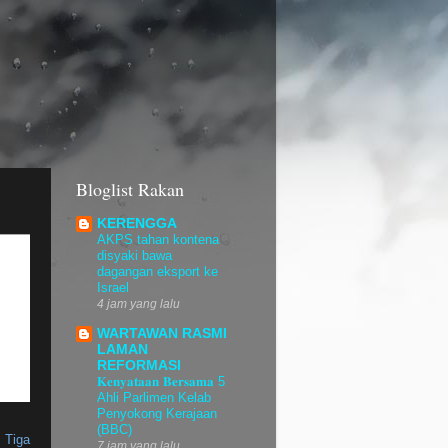
Bloglist Rakan
KERENGGA
AKPS tahan kontena
disyaki bawa
dagangan eksport ke
Israel
4 jam yang lalu
WARTAWAN RASMI
LAMAN
REFORMASI
𝐊𝐞𝐧𝐲𝐚𝐭𝐚𝐚𝐧 𝐁𝐞𝐫𝐬𝐚𝐦𝐚 5
Ahli Parlimen Kelab
Penyokong Kerajaan
(BBC)
. Tiga
7 jam yang lalu