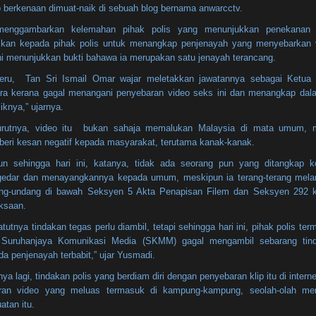
o berkenaan dimuat-naik di sebuah blog bernama anwarcctv.
menggambarkan kelemahan pihak polis yang menunjukkan penekanan 
rikan kepada pihak polis untuk menangkap penjenayah yang menyebarkan 
 Ini menunjukkan bukti bahawa ia merupakan satu jenayah terancang.
teru, Tan Sri Ismail Omar wajar meletakkan jawatannya sebagai Ketua 
ra kerana gagal menangani penyebaran video seks ini dan menangkap dala
iknya,” ujarnya.
rutnya, video itu bukan sahaja memalukan Malaysia di mata umum, 
eri kesan negatif kepada masyarakat, terutama kanak-kanak.
n sehingga hari ini, katanya, tidak ada seorang pun yang ditangkap k
edar dan menayangkannya kepada umum, meskipun ia terang-terang mela
ng-undang di bawah Seksyen 5 Akta Penapisan Filem dan Seksyen 292 
ksaan.
tutnya tindakan tegas perlu diambil, tetapi sehingga hari ini, pihak polis te
 Suruhanjaya Komunikasi Media (SKMM) gagal mengambil sebarang tin
a penjenayah terbabit,” ujar Yusmadi.
ya lagi, tindakan polis yang berdiam diri dengan penyebaran klip itu di intern
ran video yang meluas termasuk di kampung-kampung, seolah-olah mer
atan itu.