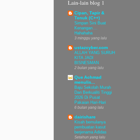
Lain-lain blog 1
Cipan, Tapir &
Tenuk (C++)
Simpan Sini Buat
Kenangan....
Hahahaha
3 minggu yang lalu
ustazcyber.com
ALLAH YANG SURUH
KITA JADI
BISNESMAN
2 bulan yang lalu
Que Achmad
menulis...
Baju Sekolah Murah
Dan Berkualiti Tinggi
2026 Di Pusat
Pakaian Hari-Hari
6 bulan yang lalu
dairishare
Kisah bemulanya
pembuatan kasut
berjenama Adidas
Setahun yang lalu