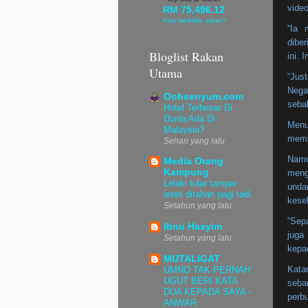
vide
RM 75,496.12
Your website value?
“Ia 
dibe
Bloglist Rakan
ini.
Utama
“Jus
Nega
Oohsenyum.com
sebal
Hotel Terbesar Di
Dunia Ada Di
Menu
Malaysia?
memb
Sehari yang lalu
Namu
Media Orang
Kampung
meng
Lelaki tular tampar
unda
isteri ditahan pagi tadi
kese
Setahun yang lalu
“Sepa
Ibnu Hasyim
juga
Setahun yang lalu
kepad
MUTALIGAT
Katan
UMNO TAK PERNAH
UGUT BERI KATA
seba
DUA KEPADA SAYA -
perbu
ANWAR