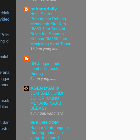
pahangdaily
tidak
Hasil Sektor
Perhutanan Pahang
video
Mencecah Kira-Kira
RM80 Juta Setakat
Bulan Ini, Sasaran
Polis
Kutipan RM150 Juta
ng di
Menjelang Akhir Tahun
16 jam yang lalu
malah
.
BN Jangan Jadi
Lembu Dicucuk
erana
Hidung
nggar
6 hari yang lalu
kanun
AGEN DSAI ®
JOM BALIK UNDI
JOHOR, UMNO
rmasuk
MENANG NAJIB
dakan
BEBAS?
4 minggu yang lalu
et dan
EkELEH.COM
Ragnar Oratmangoen:
estui
Bintang Indonesia
yang Bersinar di