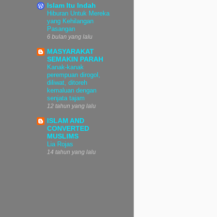
Islam Itu Indah
Hiburan Untuk Mereka
yang Kehilangan
Pasangan
6 bulan yang lalu
MASYARAKAT
SEMAKIN PARAH
Kanak-kanak
perempuan dirogol,
diliwat, ditoreh
kemaluan dengan
senjata tajam
12 tahun yang lalu
ISLAM AND
CONVERTED
MUSLIMS
Lia Rojas
14 tahun yang lalu